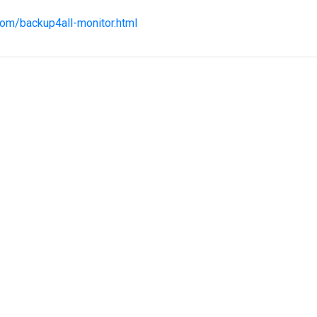
com/backup4all-monitor.html