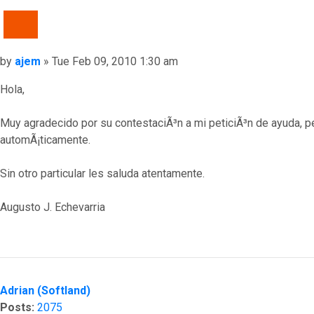
QUOTE
Post
by
ajem
»
Tue Feb 09, 2010 1:30 am
Hola,
Muy agradecido por su contestaciÃ³n a mi peticiÃ³n de ayuda, p
automÃ¡ticamente.
Sin otro particular les saluda atentamente.
Augusto J. Echevarria
Top
Adrian (Softland)
Posts:
2075