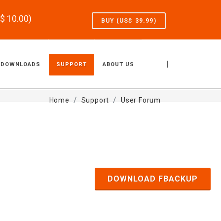
S$
10.00
)
BUY (US$
39.99
)
|
DOWNLOADS
SUPPORT
ABOUT US
Home
Support
User Forum
DOWNLOAD FBACKUP