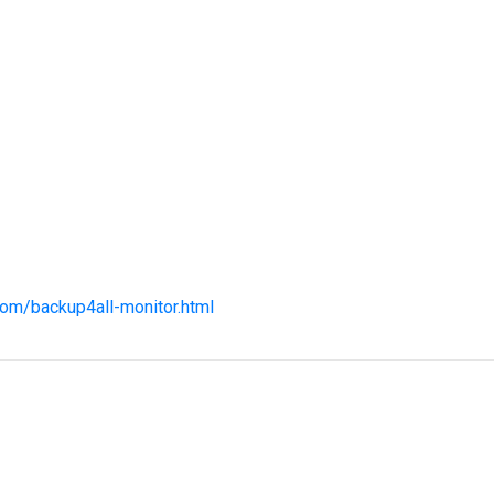
com/backup4all-monitor.html