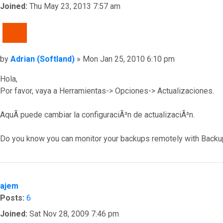
Joined:
Thu May 23, 2013 7:57 am
QUOTE
Post
by
Adrian (Softland)
»
Mon Jan 25, 2010 6:10 pm
Hola,
Por favor, vaya a Herramientas-> Opciones-> Actualizaciones.
AquÃ­ puede cambiar la configuraciÃ³n de actualizaciÃ³n.
Do you know you can monitor your backups remotely with Backu
Top
ajem
Posts:
6
Joined:
Sat Nov 28, 2009 7:46 pm