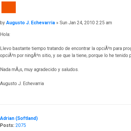
QUOTE
Post
by
Augusto J. Echevarria
»
Sun Jan 24, 2010 2:25 am
Hola:
Llevo bastante tiempo tratando de encontrar la opciÃ³n para p
opciÃ³n por ningÃºn sitio, y se que la tiene, porque lo he teni
Nada mÃ¡s, muy agradecido y saludos.
Augusto J. Echevarria
Top
Adrian (Softland)
Posts:
2075