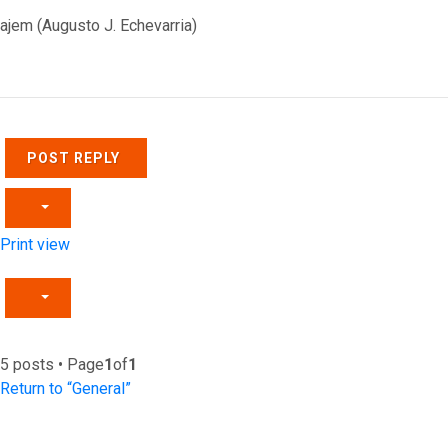
ajem (Augusto J. Echevarria)
Top
POST REPLY
Print view
5 posts • Page
1
of
1
Return to “General”