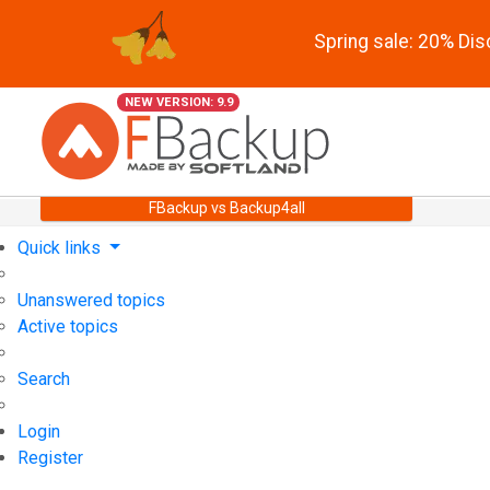
Spring sale: 20% Di
NEW VERSION: 9.9
FBackup vs Backup4all
Quick links
Unanswered topics
Active topics
Search
Login
Register