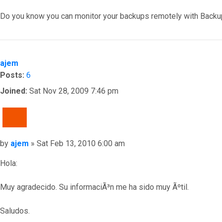
Do you know you can monitor your backups remotely with Backu
Top
ajem
Posts:
6
Joined:
Sat Nov 28, 2009 7:46 pm
QUOTE
Post
by
ajem
»
Sat Feb 13, 2010 6:00 am
Hola:
Muy agradecido. Su informaciÃ³n me ha sido muy Ãºtil.
Saludos.